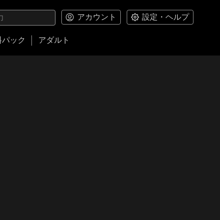
アカウント
設定・ヘルプ
料パック
アダルト