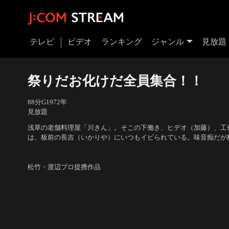
テレビ
ビデオ
ランキング
ジャンル
見放題
祭りだお化けだ全員集合！！
88分
G
1972
年
見放題
浅草の老舗料理屋「川きん」。そこの下働き、ヒデオ（加藤）、工
は、板前の長吉（いかりや）にいつもイビられている。味音痴だが
るが、危険を感じた3人は、「川きん」の主人・金太郎（三遊亭円
出演：いかりや長介、荒井注、高木ブー、仲本工事、加藤茶、林美
井）のところに逃げ込む。 だが、「川きん」乗っ取りを企む忠次
右、藤岡琢也 他
／
監督：渡邉祐介
の…。
松竹・渡辺プロ提携作品