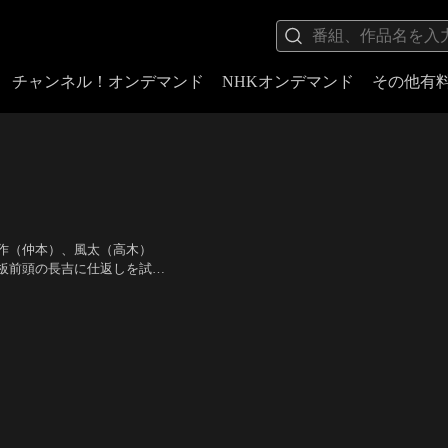
チャンネル！オンデマンド
NHKオンデマンド
その他有
作（仲本）、風太（高木）
板前頭の長吉に仕返しを試み
右）の道楽息子・忠次（荒
智子、仁科明子、三遊亭円
の親分・井戸熊（谷村）