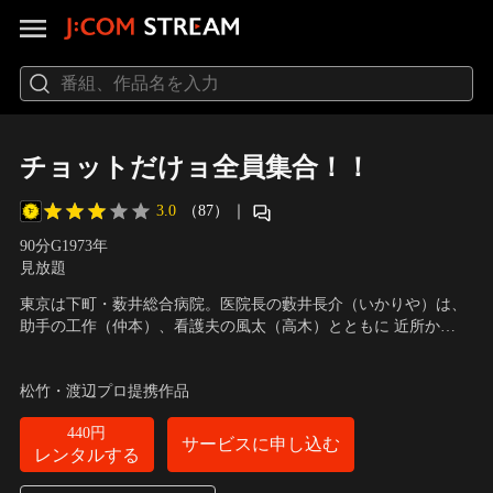
チョットだけョ全員集合！！
3.0
（87）
｜
90分
G
1973
年
見放題
東京は下町・薮井総合病院。医院長の藪井長介（いかりや）は、
助手の工作（仲本）、看護夫の風太（高木）とともに 近所か
ら“必殺医院”と噂されているのも知らず、自分は“下町の太陽”と
出演：いかりや長介、荒井注、高木ブー、仲本工事、加藤茶、小
自認している。同じ下町の酒屋・会津屋の長男・ヒデオ（加藤）
鹿ミキ、寺尾聡、天地真理、益田喜頓、左とん平 他
／
監督：渡邉
松竹・渡辺プロ提携作品
は働くことが大嫌い。そこで、交通事故にあったと嘘をつき、 全
祐介
身に包帯を巻いて薮井総合病院に入院してきた。
440円
サービスに申し込む
レンタルする