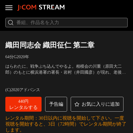
織田同志会 織田征仁 第二章
64分
G
2020
年
はらわたに、戦争ぶち込んでやるよ。相模会の川重（原田大二
郎）のもとに横浜港署の署長・岩村（井田國彦）が現れ、老後の
面倒を見ることを条件に相模会の解散を要求する。川重は一考す
出演：的場浩司、萩野崇、青木玄徳、伊崎右典、脇知弘、品川拓
ると同時に相模会に裏切り者がいるのではと組員たちに犯人捜し
哉、舘昌美、川本淳市、宮川浩明 他
／
監督：藤原健一
(C)2020アドバンス
をさせる。候補に挙がったのは織田同志会の杉田晋作（青木玄
徳）の父親・杉田圭作（飯島大介）だった。
440円
予告編
お気に入りに追加
レンタルする
レンタル期間：30日以内に視聴を開始して下さい。一度
視聴を開始すると、3日（72時間）でレンタル期間が終了
します。