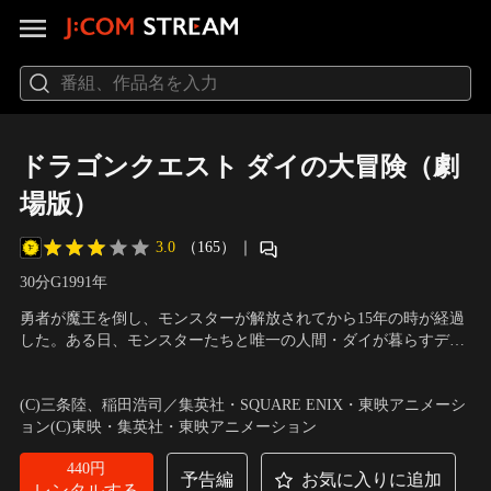
ドラゴンクエスト ダイの大冒険（劇
場版）
3.0
（165）
｜
30分
G
1991
年
勇者が魔王を倒し、モンスターが解放されてから15年の時が経過
した。ある日、モンスターたちと唯一の人間・ダイが暮らすデル
ムリン島に一隻の船が到着する。その船にはパプニカ王国のレオ
声の出演：藤田淑子（ダイ）、青野武（ハドラー）、國府田マリ
ナとその従者たちがいた。レオナは魔王軍の手下が本当に根絶し
子（ゴメちゃん）、滝口順平（ブラス） 他
／
監督：竹之内和久
(C)三条陸、稲田浩司／集英社・SQUARE ENIX・東映アニメーシ
たのか調査を行うべく、デルムリン島まで足を運んだのだとい
ョン(C)東映・集英社・東映アニメーション
う。ダイはそんな彼女に島を案内するが、その道中で…。
440円
予告編
お気に入りに追加
レンタルする