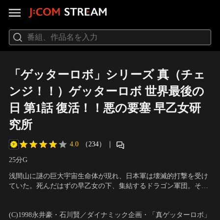
「ゲッターロボ」シリーズ 真（チェ
ンジ！！）ゲッターロボ 世界最後の
日 第1話 復活！！悪の要塞 早乙女研
究所
4.0
（234）
｜
25分
G
浅間山に謎の巨大宇宙生命体が現れ、日本軍は壊滅的打撃を受け
ていた。死んだはずの早乙女の下、集結するドラゴン軍団。それ
を迎え撃つBT-23だったが、力の差は歴然としていた。武蔵と弁
声の出演：関智一（號）、麦人（早乙女博士）、日高奈留美（早
慶、そして早乙女殺しの容疑で投獄されていた竜馬は、自らの目
乙女元気）、石川英郎（流竜馬）、辻親八（巴武蔵） 他
(C)1998永井豪・石川賢／ダイナミック企画・「真ゲッターロボ」
で早乙女博士の復活を確かめ、その野望を阻止しようと立ち上が