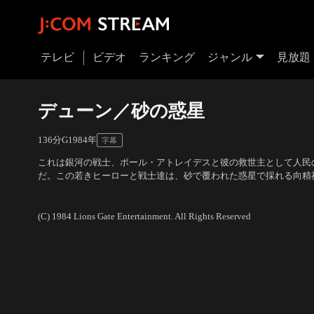
テレビ
ビデオ
ランキング
ジャンル
見放題
デューン／砂の惑星
136分
G
1984
年
字幕
これは銀河の戦士、ポール・アトレイデスと彼の救世主として人民
だ。この若きヒーローと戦士達は、砂で覆われた惑星で採れる向精
ぐる銀河全体の取引を破壊するため、邪悪な男爵に立ち向かう。デ
出演：カイル・マクラクラン、スティング、パトリック・スチュワ
き世界であり、究極のアドベンチャーは想像を遥かに超える。
監督：デイヴィッド・リンチ
(C) 1984 Lions Gate Entertainment. All Rights Reserved