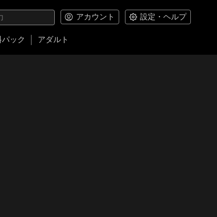
アカウント
設定・ヘルプ
料パック
アダルト