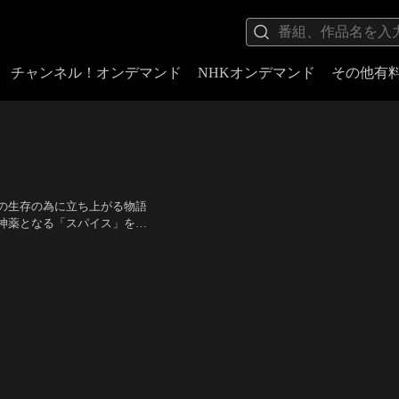
チャンネル！オンデマンド
NHKオンデマンド
その他有
の生存の為に立ち上がる物語
神薬となる「スパイス」をめ
ューンは時空を越えた驚くべ
ート、リンダ・ハント 他
／