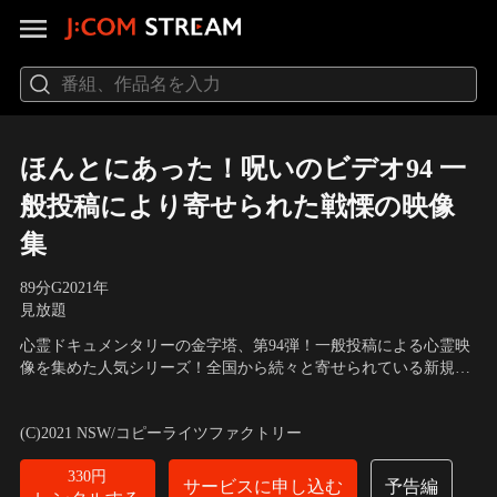
ほんとにあった！呪いのビデオ94 一
般投稿により寄せられた戦慄の映像
集
89分
G
2021
年
見放題
心霊ドキュメンタリーの金字塔、第94弾！一般投稿による心霊映
像を集めた人気シリーズ！全国から続々と寄せられている新規投
稿も満載！ナレーションは「お分かりいただけるだろうか…」
ナレーター：中村義洋
／
演出：マキタカズオミ
「…とでも、いうのだろうか…」でおなじみの中村義洋監督！衝
(C)2021 NSW/コピーライツファクトリー
撃映像の連打にあなたは眠れない！
330円
サービスに申し込む
予告編