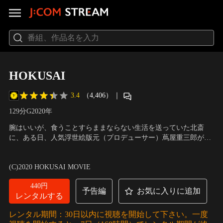
HOKUSAI
3.4
（4,406）
｜
129分
G
2020
年
腕はいいが、食うことすらままならない生活を送っていた北斎
に、ある日、人気浮世絵版元（プロデューサー）蔦屋重三郎が目
を付ける。しかし絵を描くことの本質を捉えられていない北斎は
出演：柳楽優弥、田中泯、玉木宏、瀧本美織、津田寛治、青木崇
なかなか重三郎から認められない。さらには歌麿や写楽などライ
高、辻本祐樹、浦上晟周、芋生悠、河原れん 他
／
監督：橋本一
(C)2020 HOKUSAI MOVIE
バル達にも完璧に打ちのめされ、先を越されてしまう。“俺はなぜ
絵を描いているんだ？何を描きたいんだ？”もがき苦しみ…。
440円
予告編
お気に入りに追加
レンタルする
レンタル期間：30日以内に視聴を開始して下さい。一度