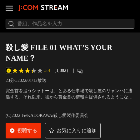
殺し愛 FILE 01 WHAT’S YOUR
NAME？
3.4
（1,882）
｜
23分
G
2022/01/12放送
賞金首を追うシャトーは、とある仕事場で殺し屋のリャンハに遭
遇する。それ以来、彼から賞金首の情報を提供されるようになる
のだが、ある時リャンハをターゲットとした依頼が舞い込んでく
声の出演：大西沙織（シャトー・ダンクワース）、下野紘（ソ
る。
ン・リャンハ）、堀内賢雄（エウリペデス・リッツラン） 他
(C)2022 Fe/KADOKAWA/殺し愛製作委員会
視聴する
お気に入りに追加