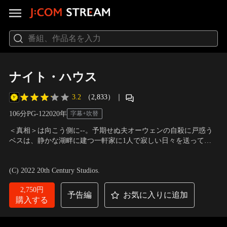
ナイト・ハウス
3.2
（2,833）
｜
106分
PG-12
2020
年
字幕+吹替
＜真相＞は向こう側に--。予期せぬ夫オーウェンの自殺に戸惑う
ベスは、静かな湖畔に建つ一軒家に1人で寂しい日々を送ってい
た。ある夜、ベスは家の中で何かの気配を感じる。それ以来、夜
出演：レベッカ・ホール、エヴァン・ジョニカイト、サラ・ゴー
になると不可解な出来事が続く。疑問に思ったベスは、友人たち
ルドバーグ 他
／
監督：デヴィッド・ブルックナー
(C) 2022 20th Century Studios.
の忠告を無視して、夫の遺品を調べ始める。すると、生前には知
らなかった亡き夫の秘密に次々と遭遇。
2,750円
予告編
お気に入りに追加
購入する