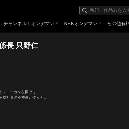
チャンネル！オンデマンド
NHKオンデマンド
その他有
係長 只野仁
うスローガンを掲げて1
王堂社員の不祥事が次々とマ
は、ついに「あいつを呼び戻
理恵子、梅宮辰夫 ほか