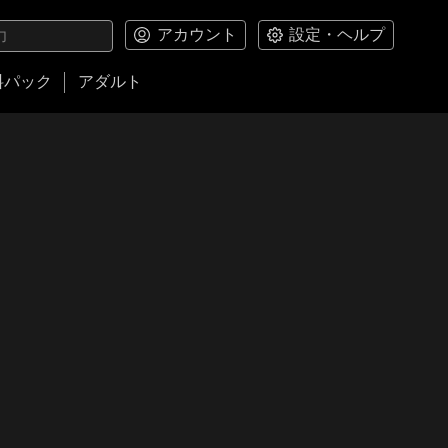
アカウント
設定・ヘルプ
料パック
アダルト