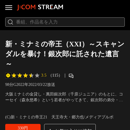
新・ミナミの帝王（XXI）～スキャン
ダルを暴け！銀次郎に託された遺言
～
3.5
（115）
｜
98分
G
2022
年
2022/03/22放送
大阪ミナミの金貸し・萬田銀次郎（千原ジュニア）のもとに、コ
ーセイ（森永悠希）という若者がやってきて、銀次郎の弟分・坂
上竜一（大東駿介）に弟子入りを志願する。同じ頃、銀次郎の顧
出演：千原ジュニア、大東駿介、若月佑美、赤井英和、森永悠
客で衆議院議員の秘書だった三好久之（田中俊介）が突然亡くな
希、松本妃代、田中俊介、しゅはまはるみ、石丸謙二郎
／
制作・
(C)新・ミナミの帝王21 天王寺大・郷力也/メディアプルポ
った。夫の借金などまったく知らなかった妻の紗耶（松本妃代）
著作：メディアプルポ
は銀次郎から…。
330円