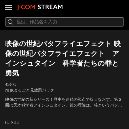
映像の世紀バタフライエフェクト 映
像の世紀バタフライエフェクト ア
インシュタイン 科学者たちの罪と
勇気
45分
G
NHKまるごと見放題パック
映像の世紀の新シリーズ！歴史を連鎖の視点で捉えなおす。第２
回は天才科学者アインシュタイン。彼の理論は、核というパンド
ラの箱を開き、金融市場に革命をもたらした。
出演者：山田孝之
(C)NHK