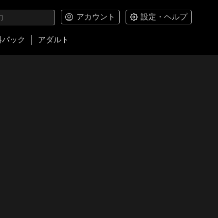
アカウント
設定・ヘルプ
料パック
アダルト