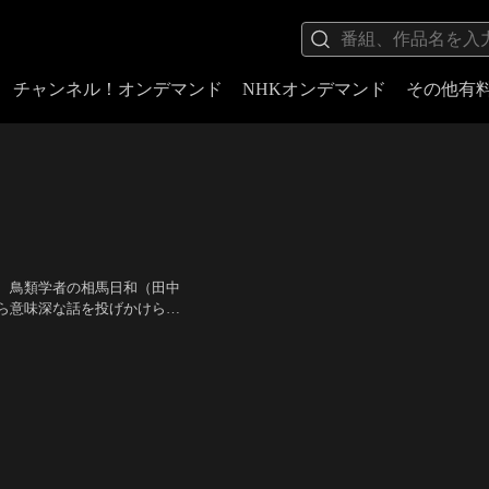
チャンネル！オンデマンド
NHKオンデマンド
その他有
、鳥類学者の相馬日和（田中
ら意味深な話を投げかけられ
に不都合はある？」聞き返し
木下ほうか、長田成哉、関口