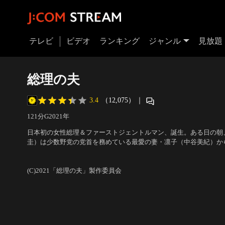
テレビ
ビデオ
ランキング
ジャンル
見放題
総理の夫
3.4
（12,075）
｜
121分
G
2021
年
日本初の女性総理＆ファーストジェントルマン、誕生。ある日の朝
圭）は少数野党の党首を務めている最愛の妻・凛子（中谷美紀）か
た。「ねぇ日和くん、もしも私が総理大臣になったら、何かあなた
出演：田中圭、中谷美紀、貫地谷しほり、工藤阿須加、松井愛莉、
てもはぐらかされ、野鳥観察の出張に出た日和。
まなと、米本学仁
／
監督：河合勇人
(C)2021「総理の夫」製作委員会