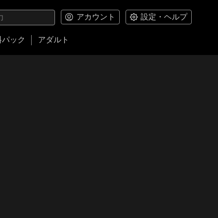
アカウント
設定・ヘルプ
料パック
アダルト