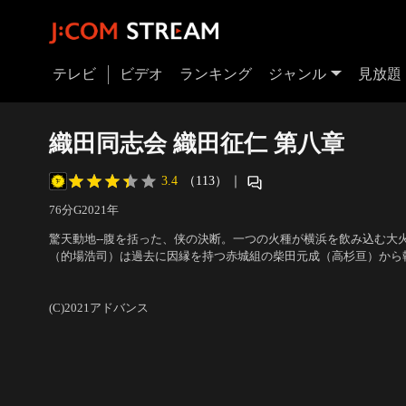
テレビ
ビデオ
ランキング
ジャンル
見放題
織田同志会 織田征仁 第八章
3.4
（113）
｜
76分
G
2021
年
驚天動地--腹を括った、侠の決断。一つの火種が横浜を飲み込む大
（的場浩司）は過去に因縁を持つ赤城組の柴田元成（高杉亘）から
の邂逅…数多の因縁の決着の末に織田が下した決断とは！？
出演：的場浩司、萩野崇、青木玄徳、品川拓哉、舘昌美、脇知弘、
一
(C)2021アドバンス