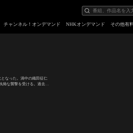
チャンネル！オンデマンド
NHKオンデマンド
その他有
火となった。渦中の織田征仁
執拗な襲撃を受ける。過去と
佐田正樹 他
／
監督：藤原健