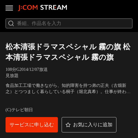
松本清張ドラマスペシャル 霧の旗 松
本清張ドラマスペシャル 霧の旗
108分
G
2014/12/07放送
見放題
食品加工工場で働きながら、知的障害を持つ弟の正夫（古畑新
之）とつつましく暮らしている桐子（堀北真希）。仕事が終わる
と、正夫が好きなイカリングを手に弟が待つ自宅へと直行。まる
出演：堀北真希、椎名桔平、高橋克実、木村佳乃、古畑新之、福
で幼児のように喜んでイカリングを頬張る正夫と、貧しいながら
士誠治、谷村美月、でんでん、渡辺いっけい、橋爪功
(C)テレビ朝日
も幸せな日々を送っていた。
サービスに申し込む
お気に入りに追加