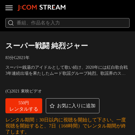
スーパー戦闘 純烈ジャー
83分
G
2021
年
スーパー銭湯のアイドルとして歌い続け、2020年には紅白歌合戦
3年連続出場を果たしたムード歌謡グループ純烈。歌謡界のスタ
ーダムである彼らだが、世を忍ぶ仮の姿を持っていた。皆の憩い
出演：後上翔太、白川裕二郎、小田井涼平、酒井一圭、前川 清、
の場となる温泉施設の平和を守るヒーロー“純烈ジャー”としても
小林綾子、小林幸子
(C)2021 東映ビデオ
人知れず温泉の平和を乱す悪と戦っていたのだ--。ある時、全国
の温泉でイケメンが行方不明になるという…。
550円
お気に入りに追加
レンタルする
レンタル期間：30日以内に視聴を開始して下さい。一度
視聴を開始すると、7日（168時間）でレンタル期間が終
了します。