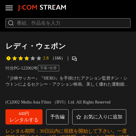
レディ・ウェポン
2.8
（166）
｜
91分
PG-12
2002
年
字幕+吹替
『少林サッカー』『HERO』を手掛けたアクション監督チン・シ
ウトンによるセクシー・アクション映画。美しく優れた運動能力
を持つ少女たちが世界中から誘拐される。冷酷非情なマダムMが
出演：マギー・Q、アンヤ、ダニエル・ウー、アルメン・ウォ
少女たちを誘拐し、厳しい訓練を課し、美貌と脅威の身体能力を
ン、アンドリュー・リン
／
監督：チン・シウトン
(C)2002 Media Asia Films （BVI）Ltd. All Rights Reserved
備えた殺人マシーンを作り上げる計画を立てていたのだ。誘拐さ
れたシャーリーとキャットも…。
440円
予告編
お気に入りに追加
レンタルする
レンタル期間：30日以内に視聴を開始して下さい。一度