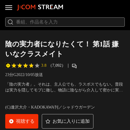
陰の実力者になりたくて！ 第1話 嫌
いなクラスメイト
3.8
（7,092）
｜
23分
G
2022/10/05放送
「陰の実力者」。それは、主人公でも、ラスボスでもない。普段
は実力を隠してモブに徹し、物語に陰ながら介入して密かに実力
を示す存在。影野ミノルは幼少期からの夢である“陰の実力者”に
声の出演：山下誠一郎（シド・カゲノー/シャドウ）、瀬戸麻沙美
なるべく、着々と準備を進めていた。
（アルファ）、水瀬いのり（ベータ） 他
(C)逢沢大介・KADOKAWA刊／シャドウガーデン
視聴する
お気に入りに追加