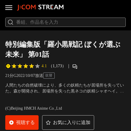
特別編集版「羅小黒戦記 ぼくが選ぶ
未来」 第01話
4.1
（1,173）
｜
21分
G
2022/10/07放送
吹替
人間たちの自然破壊により、多くの妖精たちが居場所を失ってい
た。森が開発され、居場所を失った黒ネコの妖精シャオヘイ。そ
こに手を差し伸べたのは同じ妖精のフーシーだった。フーシーは
声の出演：花澤香菜（シャオヘイ）、宮野真守（ムゲン）、櫻井
シャオヘイを仲間に加え、住処である人里から遠く離れた島へと
孝宏（フーシー）、斉藤壮馬（シューファイ） 他
(C)Beijing HMCH Anime Co.,Ltd
案内する。その島に、人間でありながら最強の執行人ムゲンが現
れる。
視聴する
お気に入りに追加