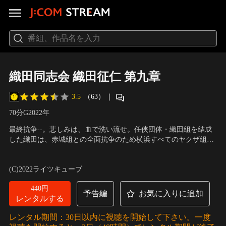
織田同志会 織田征仁 第九章
3.5
（63）
｜
70分
G
2022
年
最終抗争--。悲しみは、血で洗い流せ。任侠団体・織田組を結成
した織田は、赤城組との全面抗争のため横浜すべてのヤクザ組織
を織田の代紋の下に集結させるべく動く。赤城組若頭の一色は織
出演：的場浩司、萩野崇、青木玄徳、石橋保、宇崎竜童
／
監督：
田に恩を感じた過去があり、手打ちにすべく織田組副会長の小野
KAZU
(C)2022ライツキューブ
田に接触、織田を死なせたくない小野田は単独でその工作に加担
するが…。
440円
予告編
お気に入りに追加
レンタルする
レンタル期間：30日以内に視聴を開始して下さい。一度