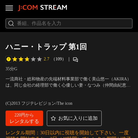
ハニー・トラップ 第1回
2.7
（109）
｜
35分
G
一流商社・総和物産の先端材料事業部で働く美山悠一（AKIRA）
は、同じ会社の経理部で働く心優しい妻・なつみ（仲間由紀恵）
との結婚式を控え、熱心に仕事に打ち込む日々を送っていた。
出演：AKIRA、小澤征悦、内山理名、池内博之、高嶋政伸、仲間
由紀恵
(C)2013 フジテレビジョン/The icon
220円から
お気に入りに追加
レンタルする
レンタル期間：30日以内に視聴を開始して下さい。一度