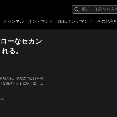
チャンネル！オンデマンド
NHKオンデマンド
その他有
スローなセカン
される。
を追放され、偶然森で助けた村
たな決意とともに駆け出し冒
いま始まる--。
（バシュバーザ）、柿原徹也
員会