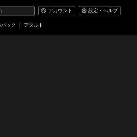
アカウント
設定・ヘルプ
料パック
アダルト