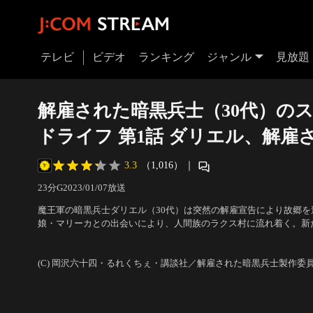
テレビ
ビデオ
ランキング
ジャンル
見放題
解雇された暗黒兵士（30代）の
ドライフ 第1話 ダリエル、解雇
3.3
（1,016）
｜
23分
G
2023/01/07放送
魔王軍の暗黒兵士ダリエル（30代）は突然の解雇宣告により故郷
娘・マリーカとの出会いにより、人間族のラクス村に流れ着く。新
険者ダリエルとして、のんびりできないドタバタなセカンドライフが
声の出演：杉田智和（ダリエル）、藤田 茜（マリーカ）、阿部 敦
（ガシタ） 他
(C) 岡沢六十四・るれくちぇ・講談社／解雇された暗黒兵士製作委