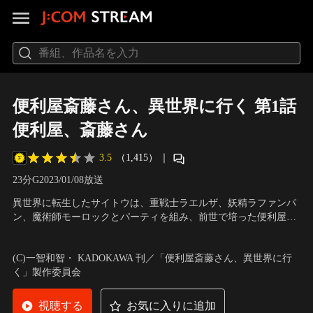
便利屋斎藤さん、異世界に行く 第1話
便利屋、斎藤さん
3.5
（1,415）
｜
23分
G
2023/01/08放送
異世界に転生したサイトウは、重戦士ラエルザ、妖精ラファンパ
ン、魔術師モーロックとパーティを組み、前世で培った便利屋の
スキルを活かしながら、冒険者として暮らし始める。
声の出演：木村良平（サイトウ）、ファイルーズあい（ラエル
ザ）、東山奈央（ラファンパン）、チョー（モーロック）
(C)一智和智・ KADOKAWA 刊／「便利屋斎藤さん、異世界に行
く」製作委員会
視聴する
お気に入りに追加