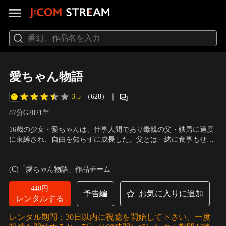
愛ちゃん物語
3.5
（628）
｜
87分
G
2021
年
16歳の少女・愛ちゃんは、仕事人間であり毒親の父・鉄男に過度
に束縛され、自由を知らずに成長した。父とは一緒に食事もせ
ず、メールだけの仲。友達もおらず、オシャレも知らない愛ちゃ
出演：坂ノ上茜、黒住尚生、松村亮、保土田寛
／
監督：大野キャ
んは、ある日偶然、聖子さんと出会う。文化も生活も異なる2人
ンディス真奈
(C)「愛ちゃん物語」作品チーム
は、一緒に過ごすなかで家族のようで友達のような関係になって
いく。しかし、聖子さんにはある秘密があって……。
440円
予告編
お気に入りに追加
レンタルする
レンタル期間：30日以内に視聴を開始して下さい。一度