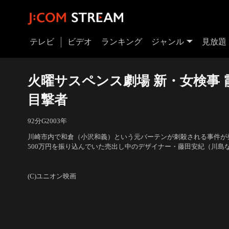
テレビ
ビデオ
ランキング
ジャンル
見放題
火曜サスペンス劇場 新・女検事 霞
目撃者
92分
G
2003
年
川崎市内で和倉（小沢和義）という元バーテンが刺殺される事件が
500万円を振り込んでいた売出し中のデザイナー・藤田安紀（川島
た。事情聴取に対し、安紀は元夫だった和倉にバーの開業資金を融
出演：床嶋佳子、涼風真世、朝丘雪路、川島なお美、清水章吾、河
が、安紀に池淵唯和（清水章吾）という愛人がいたとの噂が浮上。
浩
(C)ユニオン映画