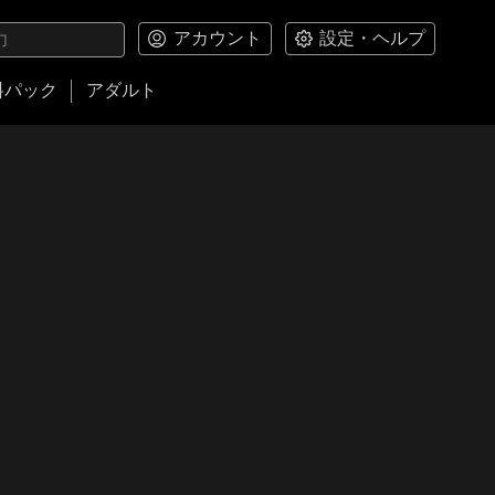
アカウント
設定・ヘルプ
料パック
アダルト