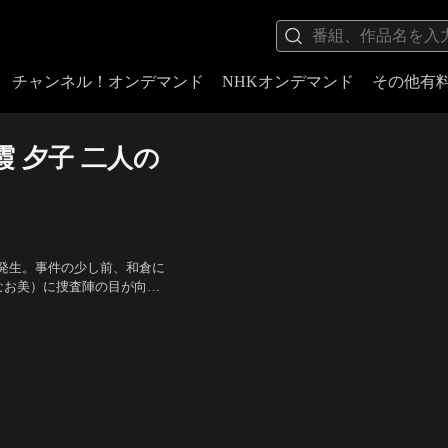
チャンネル！オンデマンド
NHKオンデマンド
その他有
 夕子 二人の
発生。事件の少し前、和倉に
なお美）に捜査陣の目が向い
資しただけ、と言い張る。だ
原崎建三、斉藤洋介、村田雄