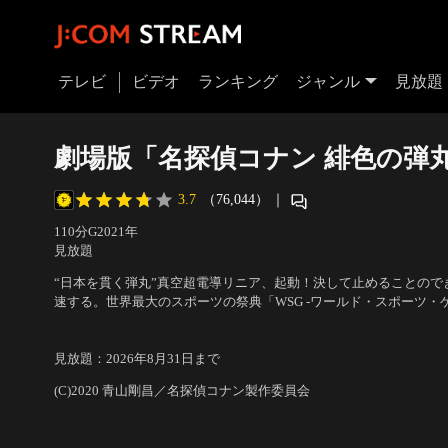
テレビ
ビデオ
ランキング
ジャンル
見放題
劇場版「名探偵コナン 緋色の弾
3.7
（76,044）
｜
110分
G
2021
年
見放題
“日本を貫く弾丸”真空超電導リニア、起動！決して止めることので
速する。世界最大のスポーツの祭典「WSG -ワールド・スポーツ・
開催を迎えようとしている日本。その開会式に合わせて、日本の技
声の出演：高山みなみ（江戸川コナン）、山崎和佳奈（毛利蘭）、
1000kmを誇る世界初「真空超電導リニア」が新名古屋駅と東京に
か
／
監督：永岡智佳
見放題
：
2026年8月31日
まで
(C)2020 青山剛昌／名探偵コナン製作委員会