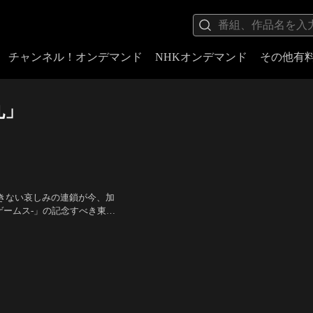
チャンネル！オンデマンド
NHKオンデマンド
その他有
丸」
きない哀しみの連鎖が今、加
ゲームス-」の記念すべき東京
術を総結集した、最高時速
小山力也（毛利小五郎） ほ
新設される…。