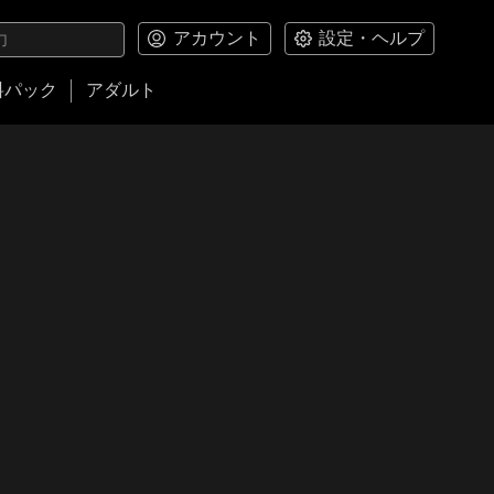
アカウント
設定・ヘルプ
料パック
アダルト