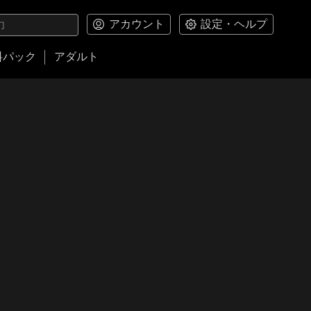
アカウント
設定・ヘルプ
料パック
アダルト