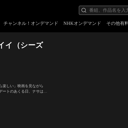
チャンネル！オンデマンド
NHKオンデマンド
その他有
イイ（シーズ
ら楽しい」映画を見ながら
デートのあくる日、ナサは要
できると思っているナサ
有栖川要）、上坂すみれ（有