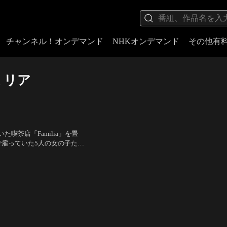
チャンネル！オンデマンド
NHKオンデマンド
その他有
ミリア
茶店「Familia」を畳
で雇っていた5人の女の子たち
を陥落させようとする。赤字
綺（月島流星）、鈴代紗弓