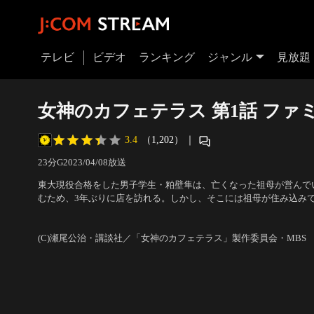
テレビ
ビデオ
ランキング
ジャンル
見放題
女神のカフェテラス 第1話 ファ
3.4
（1,202）
｜
23分
G
2023/04/08放送
東大現役合格をした男子学生・粕壁隼は、亡くなった祖母が営んでいた喫
むため、3年ぶりに店を訪れる。しかし、そこには祖母が住み込み
が暮らしていた。5人は店を潰させないように、あの手この手で隼
声の出演：水中雅章（粕壁 隼）、和氣あず未（小野白菊）、山根 
まみれの喫茶店はあるだけ無駄だと考えていた隼だったが…。
（鶴河秋水） 他
(C)瀬尾公治・講談社／「女神のカフェテラス」製作委員会・MBS