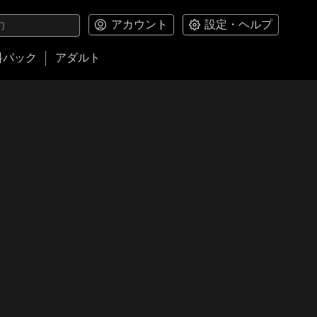
アカウント
設定・ヘルプ
料パック
アダルト