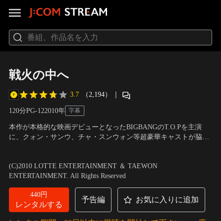
戦火の中へ
3.7
（2,194）
｜
120分
PG-12
2010
年
字幕
本作が本格的な映画デビューとなったBIGBANGのT.O.Pを主演
に、クォン・サンウ、チャ・スンウォン等超豪華キャストが脇を
固め、韓国公開当時観客動員数約350万人、興行成績は約2800万
出演：チャ・スンウォン、クォン・サンウ、チェ・スンヒョン、
USドルを叩き出した戦争アクション超大作！1950年8月、朝鮮戦
キム・スンウ
／
監督：イ・ジェハン
(C)2010 LOTTE ENTERTAINMENT ＆ TAEWON
争において劣勢の韓国軍。北朝鮮の猛攻により首都ソウルも陥落
ENTERTAINMENT. All Rights Reserved
という状況の中…。
440円
予告編
お気に入りに追加
レンタルする