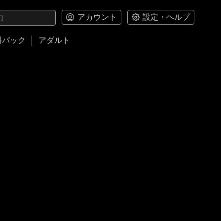
アカウント
設定・ヘルプ
料パック
アダルト