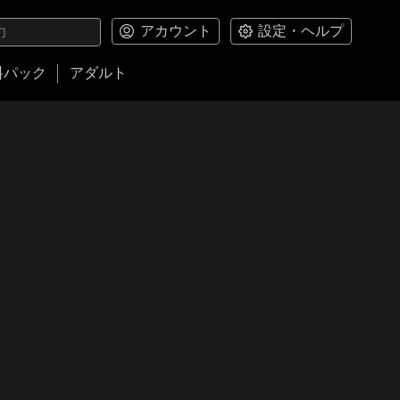
アカウント
設定・ヘルプ
料パック
アダルト