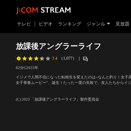
テレビ
ビデオ
ランキング
ジャンル
見放題
放課後アングラーライフ
3.4
（1,077）
｜
82分
G
2023
年
イジメで人間不信になった転校生を変えたのは--なんと釣り！女子
女子青春ムービー”、誕生！たった一度の失敗で、友人たちからイ
内気な高校2年生、追川めざし（十味）は、父（カトウシンスケ）
出演：十味（＃2i2）、まるぴ、森ふた葉、平井珠生、宇野祥平、
港町に引っ越してきた。SNSでの陰湿な攻撃にすっかり心が折れ…
三遊亭遊子 他
／
監督：城定秀夫
(C) 2023 「放課後アングラーライフ」製作委員会