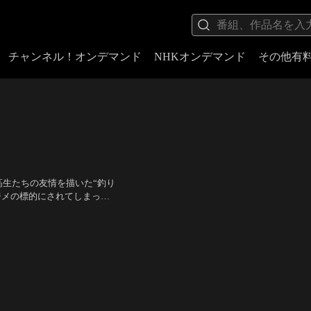
チャンネル！オンデマンド
NHKオンデマンド
その他有
高生たちの友情を描いた“釣り
ジメの標的にされてしまった
、母（中山忍）と共に関西の
西村知美、カトウシンスケ、
。