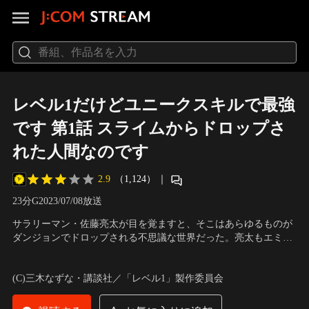
レベル1だけどユニークスキルで最強
です 第1話 スライムからドロップさ
れた人間なのです
2.9
（1,124）
｜
23分
G
2023/07/08放送
サラリーマン・佐藤亮太が目を覚ますと、そこはあらゆるものが
ダンジョンでドロップされる不思議な世界だった。亮太もエミリ
ーと名乗る少女が倒したスライムからドロップされたという。エ
声の出演：石川界人（佐藤亮太）、久住 琳（エミリー・ブラウ
ミリーの案内で自身のステータスを測定すると、レベルの最大値
ン）、高野麻里佳（イヴ・カルスリーダー） ほか
(C)三木なずな・講談社／「レベル1」製作委員会
は【1】。低い能力に落胆する亮太だったが…。