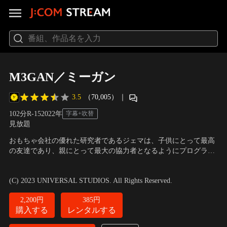
M3GAN／ミーガン
3.5
（70,005）
｜
102分
R-15
2022
年
字幕+吹替
見放題
おもちゃ会社の優れた研究者であるジェマは、子供にとって最高
の友達であり、親にとって最大の協力者となるようにプログラム
した、まるで人間のようなAI人形＜M3GAN（ミーガン）＞を開
出演：アリソン・ウィリアムズ、ロニー・チェン、ヴァイオレッ
発。ある日、両親を亡くし孤児となった姪のケイディを引き取る
ト・マッグロウ 他
／
監督：ジェラード・ジョンストーン
(C) 2023 UNIVERSAL STUDIOS. All Rights Reserved.
ことになったジェマは、ミーガンに対し「あらゆる出来事からケ
イディを守るように」と指示するが…。
2,200円
385円
購入する
レンタルする