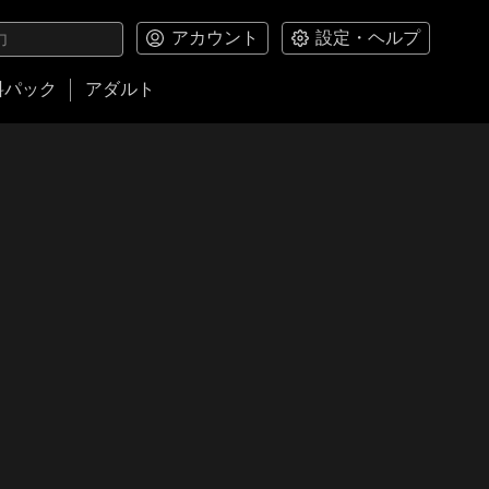
アカウント
設定・ヘルプ
料パック
アダルト