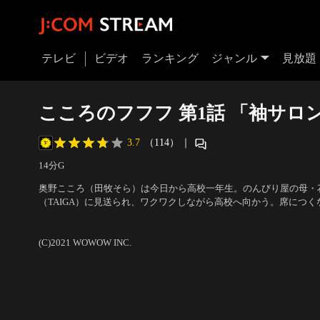
テレビ
ビデオ
ランキング
ジャンル
見放題
こころのフフフ 第1話 「袖サロ
3.7
（114）
｜
14分
G
奥野こころ（田牧そら）は今日から高校一年生。のんびり屋の母・
（TAIGA）に見送られ、ワクワクしながら高校へ向かう。席につ
（山崎天）に思わず目が釘付けになるこころ。カーディガンの袖が
出演：田牧そら、山崎天（櫻坂46）、大西利空、杉野遥亮、菊池亜希子、
ってすぐ伸びるじゃん？」と言われ教室を見渡すと…。
石加代子、YOU 他
(C)2021 WOWOW INC.