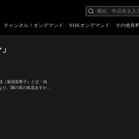
チャンネル！オンデマンド
NHKオンデマンド
その他有
ン」
花（菊池亜希子）と父・純
くなり、隣の席の鳥居あすか
とんでもなく長いのだ！「袖
TAIGA、DJ KOO、白