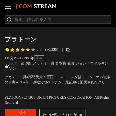
プラトーン
3.8
（30,336）
｜
119分
PG-12
1986
年
字幕
1987年 第59回 アカデミー賞 音響賞 受賞 ジョン・ウィルキン
ソン
アカデミー賞4部門受賞！巨匠O・ストーンが描く、ベトナム戦争
の真実--1967年、激戦の地ベトナム。最前線に配属されたクリス
を待ちうけていたのは、想像を遥かに超えた過酷な戦争の現実だ
出演：チャーリー・シーン、トム・ベレンジャー、ウィレム・デ
った。殺人、疑惑と憎悪、人間性の喪失との戦い…。
フォー、ケヴィン・ディロン 他
／
監督：オリヴァー・ストーン
PLATOON (C) 1986 ORION PICTURES CORPORATION. All Rights
Reserved
440円
お気に入りに追加