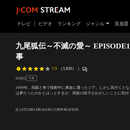
テレビ
ビデオ
ランキング
ジャンル
見放題
九尾狐伝～不滅の愛～ EPISODE
事
3.9
（3,839）
｜
65分
G
字幕
1999年、両親と車で移動中に事故に遭ったジア。しかし気付くと
は夢だったのかとほっとするが、両親の様子がおかしいことに気付
かり部屋へ逃げると、どこからともなく謎の男が現れる。我に返る
出演：イ・ドンウク、チョ・ボア、キム・ボム
たが、両親の姿は消えていた。
(C) STUDIO DRAGON CORPORATION