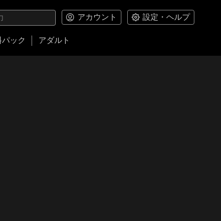
アカウント
設定・ヘルプ
料パック
アダルト