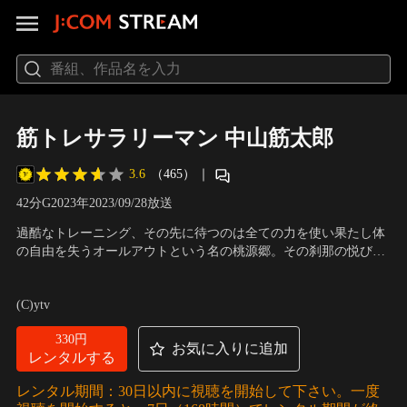
筋トレサラリーマン 中山筋太郎
3.6
（465）
｜
42分
G
2023
年
2023/09/28放送
過酷なトレーニング、その先に待つのは全ての力を使い果たし体
の自由を失うオールアウトという名の桃源郷。その刹那の悦びに
魅せられたサラリーマン・中山筋太郎。これは≪筋トレ≫に人生
出演：なかやまきんに君、梅澤美波、落合トモキ
をかけ、1日の終わりを≪オールアウト≫で締めたい男の孤独で
(C)ytv
ストイックな物語である。
330円
お気に入りに追加
レンタルする
レンタル期間：30日以内に視聴を開始して下さい。一度