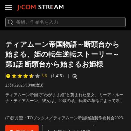
ティアムーン帝国物語～断頭台から
始まる、姫の転生逆転ストーリー～
第1話 断頭台から始まるお姫様
3.6
（1,415）
｜
23分
G
2023/10/08放送
ティアムーン帝国で“わがまま姫”と蔑まれた皇女、ミーア・ルー
ナ・ティアムーン。彼女は、20歳の頃、民衆の革命によって断頭
台で処刑された……はずだった。だが、なぜか処刑直後、12歳の
声の出演：上坂すみれ（ミーア・ルーナ・ティアムーン）、楠木
頃にタイムリープする。突然の出来事に困惑しながらも、生きて
ともり（アンヌ・リトシュタイン） ほか
(C)餅月望・TOブックス／ティアムーン帝国物語製作委員会2023
いることに安堵の表情を浮かべるミーア。今までの出来事は全て
夢だったと…。