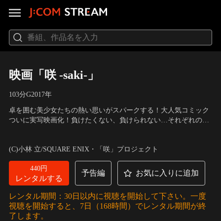
映画「咲 -saki-」
103分
G
2017
年
卓を囲む美少女たちの熱い思いがスパークする！大人気コミック
ついに実写映画化！負けたくない、負けられない…それぞれの思
いを乗せて運命の牌がその手に握られた！全国高校麻雀大会・長
出演：浜辺美波、浅川梨奈、廣田あいか、古畑星夏、山田杏奈、
野県予選、清澄高校・龍門渕高校・風越女子高校・鶴賀学園の4
加村真美、樋口柚子、星名美津紀、吉崎 綾、武田玲奈
／
監督：小
(C)小林 立/SQUARE ENIX・「咲」プロジェクト
校が激突する決勝戦。清澄高校の1年生大将・宮永咲（浜辺美
沼雄一
波）は全国大会出場を賭けた戦いに向かおうとしていた。
440円
予告編
お気に入りに追加
レンタルする
レンタル期間：30日以内に視聴を開始して下さい。一度
視聴を開始すると、7日（168時間）でレンタル期間が終
了します。