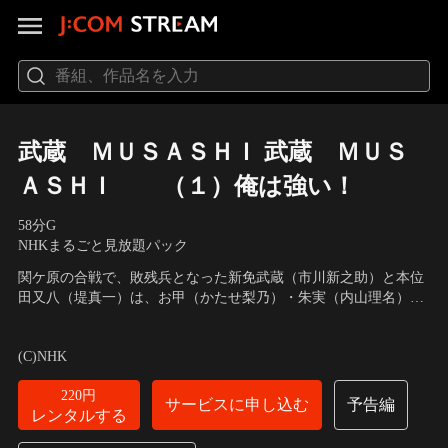
武蔵 ＭＵＳＡＳＨＩ 武蔵 ＭＵＳ
ＡＳＨＩ （１）俺は強い！
58分
G
NHKまるごと見放題パック
関ケ原の合戦で、敗残兵となった新免武蔵（市川新之助）と本位
田又八（堤真一）は、お甲（かたせ梨乃）・朱実（内山理名）母
娘に雇われ、野盗の辻風一味と戦う。
出演者：市川新之助（７代目）（市川團十郎（１３代目））、か
たせ梨乃、ビートたけし、仲間由紀恵、津嘉山正種
／
原作・脚
(C)NHK
本：吉川英治、鎌田敏夫
220円
サービスに申し込む
予告編
レンタルする