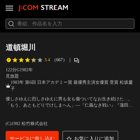
道頓堀川
3.4
（667）
｜
122分
G
1982
年
見放題
1983年 第6回 日本アカデミー賞 最優秀主演女優賞 受賞 松坂慶
子
優しさゆえに烈しさゆえに男も女も傷ついてなお生き続けた…。
「もう、あともどりでけしまへん」---『仁義なき戦い』『蒲田行
進曲』の深作欣二監督が未知の分野に臨んだ意欲作！邦彦は、道
出演：松坂慶子、真田広之、佐藤浩市、古館ゆき、カルーセル麻
頓堀川沿いの喫茶店で働きながら美大に通う学生。両親を亡くし
紀、柄本明、渡瀬恒彦、加賀まりこ、山崎努
／
監督：深作欣二
(C)1982 松竹株式会社
た彼の親代りのマスター竹内は、日本一のハスラーになると言っ
て家を出た息子の政夫が悩みの種だった。
サービスに申し込む
お気に入りに追加