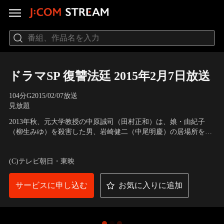
ドラマSP 復讐法廷 2015年2月7日放送
104分
G
2015/02/07放送
見放題
2013年秋、元大学教授の中原誠司（田村正和）は、娘・由紀子
（柳生みゆ）を殺害した男、岩崎健二（中尾明慶）の居場所を突
き止め、猟銃で射殺。すぐさま警察に自首した…。由紀子が強姦
出演：田村正和、竹内結子、市毛良枝、田中哲司、中尾明慶、平
され絞殺された無惨な死体となって見つかったのは、その1年半
泉成、小野武彦、手塚理美、森本レオ、岸部一徳
(C)テレビ朝日・東映
前、2012年5月のことだった。すぐに岩崎が捕まったが、あろう
ことか裁判で無罪が言い渡されたのだ。
サービスに申し込む
お気に入りに追加