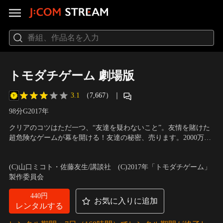
トモダチゲーム 劇場版
3.1
（7,667）
｜
98分
G
2017
年
クリアのコツはただ一つ、“友達を疑わないこと”。友情を賭けた
超危険なゲームが幕を開ける！友達の秘密、売ります。2000万円
の修学旅行費が盗まれて「トモダチゲーム」に参加することにな
出演：吉沢亮、内田理央、山田裕貴、大倉士門、根本凪、上野優
った片切友一（吉沢亮）、沢良宜志法（内田理央）、美笠天智
華、天月-あまつき-、久保田悠来
／
監督：永江二朗
(C)山口ミコト・佐藤友生/講談社 (C)2017年「トモダチゲーム」
（山田裕貴）、四部誠（大倉士門）、心木ゆとり（根本凪）。5
製作委員会
人の中の誰かが2,000万の借金を負い…。
440円
お気に入りに追加
レンタルする