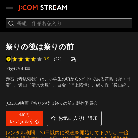
祭りの後は祭りの前
3.9
（22）
｜
90分
G
2019
年
赤石（寺坂頼我）は、小学生の頃からの仲間である黄島（野々田
奏）、紫山（清水天規）、白金（浦上拓也）、緑ヶ丘（横山統
威）、桃太（神田陸人）、青希（高崎寿希也）とともに「祭部」
出演：祭nine.
／
監督：塚本連平
を結成、高校2年生最後のライブに向けて練習に励んでいた。と
(C)2019映画『祭りの後は祭りの前』製作委員会
ころがライブ前日に青希が事故にあってしまい、メンバーたちは
突然大切な仲間を失うことに。
440円
お気に入りに追加
レンタルする
レンタル期間：30日以内に視聴を開始して下さい。一度