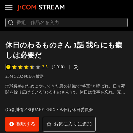
休日のわるものさん 1話 我らにも癒
しは必要だ
3.5
（2,010）
｜
23分
G
2024/01/07放送
地球侵略のためにやってきた悪の組織で“将軍”と呼ばれ、日々死
闘を繰り広げている“わるものさん”は、休日は仕事を忘れ、完全
にオフモードで過ごすことを信条としている。久しぶりの休日で
声の出演：浅沼晋太郎（わるものさん）、斉藤壮馬（ルーニ
ある今日。疲れ切った心を癒すべく愛してやまないパンダのいる
ー）、中村悠一（トリガー）、石橋陽彩（レッド） 他
(C)森川侑／SQUARE ENIX・今日は休日委員会
動物園に向かう。しかし、敵対している地球防衛組織「レンジャ
ー」の一員…。
視聴する
お気に入りに追加