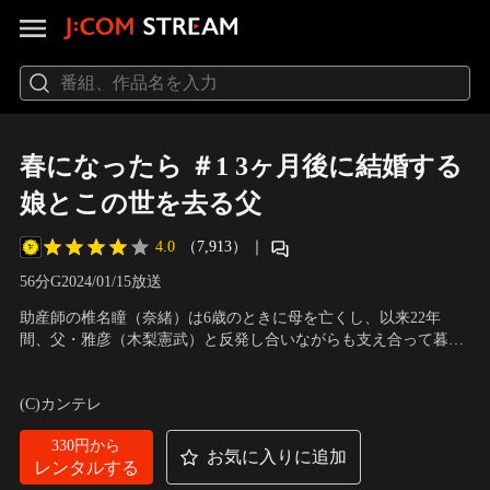
春になったら ＃1 3ヶ月後に結婚する
娘とこの世を去る父
4.0
（7,913）
｜
56分
G
2024/01/15放送
助産師の椎名瞳（奈緒）は6歳のときに母を亡くし、以来22年
間、父・雅彦（木梨憲武）と反発し合いながらも支え合って暮ら
してきた。助産師の仕事に誇りを持ち、日々幸せを感じている。
出演：奈緒、木梨憲武、深澤辰哉、見上愛、西垣匠、影山優佳、
一方の雅彦は、頑固で破天荒な自由人。瞳を心から愛し、敏腕実
矢柴俊博、光石研、橋本マナミ、筒井真理子、小林聡美、濱田岳
(C)カンテレ
演販売士として働いてきた。2024年の元旦、互いに報告があった
2人は…。
330円から
お気に入りに追加
レンタルする