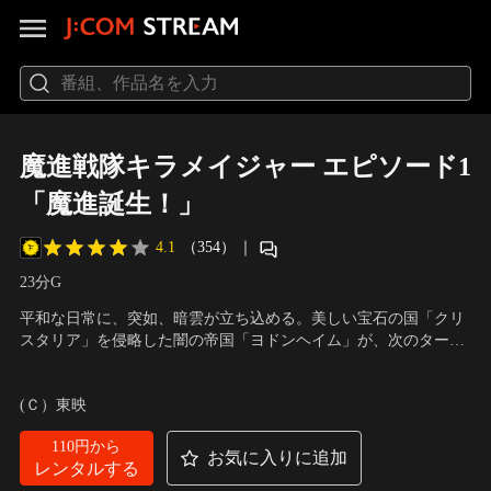
魔進戦隊キラメイジャー エピソード1
「魔進誕生！」
4.1
（354）
｜
23分
G
平和な日常に、突如、暗雲が立ち込める。美しい宝石の国「クリ
スタリア」を侵略した闇の帝国「ヨドンヘイム」が、次のターゲ
ットとして地球にやってきたのだ。ヨドン軍に立ち向かうため、
出演：小宮璃央、木原瑠生、新條由芽、水石亜飛夢、工藤美桜、
不思議なパワーを秘めた美しい宝石「キラメイストーン」に選ば
庄司浩平、古坂大魔王／声の出演：鈴村健一、岩田光央 他
(Ｃ）東映
れた戦士…。
110円から
お気に入りに追加
レンタルする