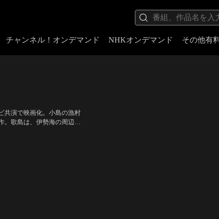
チャンネル！オンデマンド
NHKオンデマンド
その他有
ビ共演で映画化。小島の漁村
作。歌島は、伊勢海の周辺が
ら北へ遅美半島が延び、西に
、清水将夫、高橋とよ、菅井
を占める歌島の蛸漁は…。