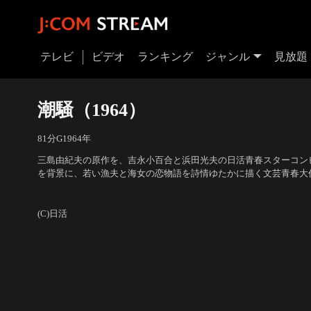
テレビ
ビデオ
ランキング
ジャンル
見放題
潮騒（1964）
81分
G
1964
年
三島由紀夫の原作を、吉永小百合と浜田光夫の日活青春スターコン
を背景に、若い漁夫と海女の恋物語を詩情ゆたかに描く文芸青春大
隅なくみえる、周囲一里にも満たない小島だ。北に知多半島、東か
出演：吉永小百合、浜田光夫、清川虹子、平田大三郎、石山健二郎
は宇治山田から四日市にいたる海岸線が見える。年間漁獲高の八割
一郎、松尾嘉代 他
／
監督：森永健次郎
(C)日活