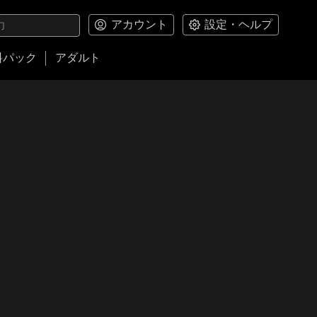
アカウント
設定・ヘルプ
料パック
アダルト