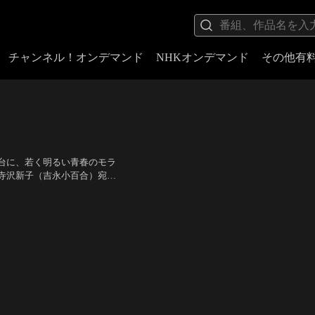
チャンネル！オンデマンド
NHKオンデマンド
その他有
台に、若く明るい青春のモラ
寺沢新子（吉永小百合）宛に
それはいつしか町全体を揺る
北林谷栄、左卜全、織田政