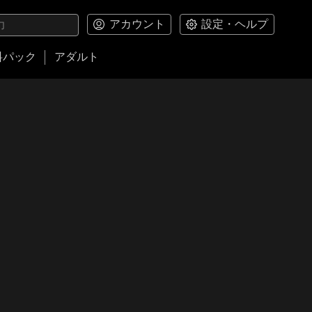
アカウント
設定・ヘルプ
料パック
アダルト