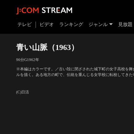
テレビ
ビデオ
ランキング
ジャンル
見放題
青い山脈（1963）
96分
G
1962
年
※本編はカラーです。／古い殻に閉ざされた城下町の女子高校を舞
ルを描く。ある地方の町で、伝統を重んじる女学校に転校してきた
届いたラブレター。新子に反感を持つ生徒が書いた偽物だったが、
出演：吉永小百合、浜田光夫、田代みどり、高橋英樹、藤村有弘、
がす大騒動にまで発展してしまう…。
雄、清水将夫 他
／
監督：西河克己
(C)日活